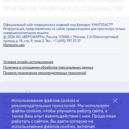
Официальный сайт медицинских изделий под брендом УНИПЛАСТ®
Информация, представленная на сайте, предназначена для просмотра только
совершеннолетними лицами
© 2026 АО «ВЕРОФАРМ», Россия, 115088, г. Москва, 2-й Южнопортовый
проезд, д. 18, стр. 9, этаж 2. Тел.: +7 (495) 797 57 37
Написать нам
Условия онлайн использования
Политика в отношении обработки персональных данных
Правила применения рекомендательных технологий
Использование файлов cookies и
Лейкопластырь «УНИПЛАСТ®/UNIPLAST® бактерицидный» по ТУ 21.20.24-
рекомендательных технологий. Мы используем
013-45961725-2019, РУ № ФСР 2010/07192
Инструкция по применению
файлы cookies, чтобы улучшить работу сайта, а
Лейкопластырь «УНИПЛАСТ®/UNIPLAST® фиксирующий» по ТУ 21.20.24-
также Ваш опыт взаимодействия с ним. Продолжая
010-45896927-2019, РУ № ФСР 2008/03212
Инструкция по применению
работать с сайтом, Вы даете согласие на
использование файлов cookies, включая
Пластырь «УНИПЛАСТ®/ UNIPLAST® гидроколлоидный» РУ № РЗН