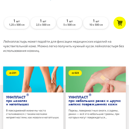
1
1
1
1
шт
шт
шт
шт
1,25 х 500 см
2,5 х 500 см
5 х 500 см
10 х 500 см
Лейкопластырь может подойти для фиксации медицинских изделий на
чувствительной коже. Можно легко получить нужный кусок лейкопластыря без
использования ножниц.
231
523
®
®
УНИПЛАСТ
УНИПЛАСТ
при мозолях
при небольших ранах и других
и натоптышах
мелких повреждениях кожи
В повседневной жизни мы часто
Порезы, поверхностные ожоги, ссадины,
сталкиваемся с такими мелкими
ранки — всё это небольшие травмы, при
неприятностями, как мозоли и натоптыши.
которых могут повреждаться...