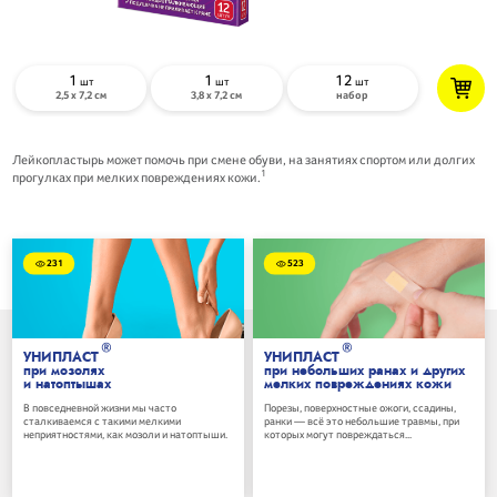
1
1
12
шт
шт
шт
2,5 х 7,2 см
3,8 х 7,2 см
набор
Лейкопластырь может помочь при смене обуви, на занятиях спортом или долгих
1
прогулках при мелких повреждениях кожи.
231
523
®
®
УНИПЛАСТ
УНИПЛАСТ
при мозолях
при небольших ранах и других
и натоптышах
мелких повреждениях кожи
В повседневной жизни мы часто
Порезы, поверхностные ожоги, ссадины,
сталкиваемся с такими мелкими
ранки — всё это небольшие травмы, при
неприятностями, как мозоли и натоптыши.
которых могут повреждаться...