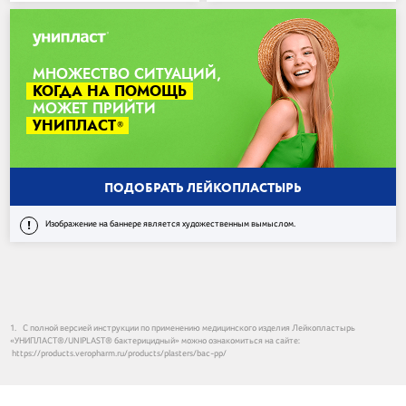
МНОЖЕСТВО СИТУАЦИЙ,
КОГДА НА ПОМОЩЬ
МОЖЕТ ПРИЙТИ
УНИПЛАСТ
®
ПОДОБРАТЬ ЛЕЙКОПЛАСТЫРЬ
!
Изображение на баннере является художественным вымыслом.
1
.
С полной версией инструкции по применению медицинского изделия Лейкопластырь
«УНИПЛАСТ®/UNIPLAST® бактерицидный» можно ознакомиться на сайте:
https://products.veropharm.ru/products/plasters/bac-pp/