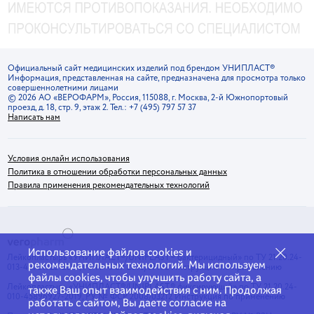
Официальный сайт медицинских изделий под брендом УНИПЛАСТ®
Информация, представленная на сайте, предназначена для просмотра только
совершеннолетними лицами
© 2026 АО «ВЕРОФАРМ», Россия, 115088, г. Москва, 2-й Южнопортовый
проезд, д. 18, стр. 9, этаж 2. Тел.: +7 (495) 797 57 37
Написать нам
Условия онлайн использования
Политика в отношении обработки персональных данных
Правила применения рекомендательных технологий
Использование файлов cookies и
Лейкопластырь «УНИПЛАСТ®/UNIPLAST® бактерицидный» по ТУ 21.20.24-
рекомендательных технологий. Мы используем
013-45961725-2019, РУ № ФСР 2010/07192
Инструкция по применению
файлы cookies, чтобы улучшить работу сайта, а
Лейкопластырь «УНИПЛАСТ®/UNIPLAST® фиксирующий» по ТУ 21.20.24-
также Ваш опыт взаимодействия с ним. Продолжая
010-45896927-2019, РУ № ФСР 2008/03212
Инструкция по применению
работать с сайтом, Вы даете согласие на